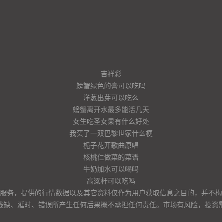
吉祥彩
螃蟹绿色的膏可以吃吗
洋葱出芽可以吃么
螃蟹离开水最多能活几天
女生吃圣女果有什么好处
我买了一双巴黎世家什么梗
栀子花开歌曲原唱
核桃仁做菜的菜谱
牛奶加水可以喝吗
高粱杆可以吃吗
服务，提供的行情数据以及其它资料仅作为用户获取信息之目的，并不构
残缺、延时、错误所产生任何后果概不承担任何责任。市场有风险，投资